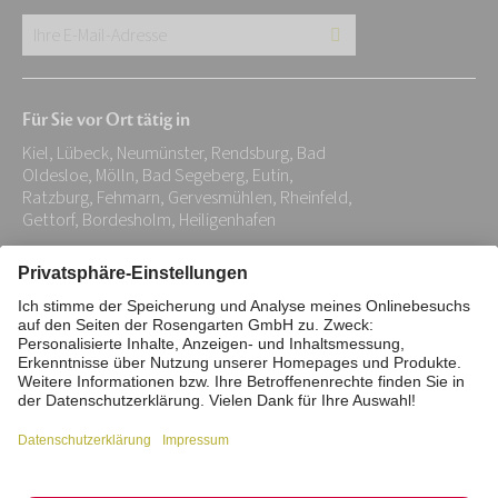
Ihre
E-
Mail-
Für Sie vor Ort tätig in
Adresse:
Kiel, Lübeck, Neumünster, Rendsburg, Bad
*
Oldesloe, Mölln, Bad Segeberg, Eutin,
Ratzburg, Fehmarn, Gervesmühlen, Rheinfeld,
Gettorf, Bordesholm, Heiligenhafen
Impressum
Datenschutz
Stiftung
Interne Meldestelle
Zahlungsmittel
Vertrag widerrufen
Barrierefreiheitserklärung
Cookie/Tracking-Einstellungen