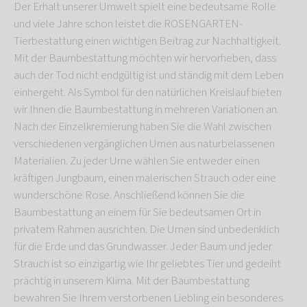
Der Erhalt unserer Umwelt spielt eine bedeutsame Rolle
und viele Jahre schon leistet die ROSENGARTEN-
Tierbestattung einen wichtigen Beitrag zur Nachhaltigkeit.
Mit der Baumbestattung möchten wir hervorheben, dass
auch der Tod nicht endgültig ist und ständig mit dem Leben
einhergeht. Als Symbol für den natürlichen Kreislauf bieten
wir Ihnen die Baumbestattung in mehreren Variationen an.
Nach der Einzelkremierung haben Sie die Wahl zwischen
verschiedenen vergänglichen Urnen aus naturbelassenen
Materialien. Zu jeder Urne wählen Sie entweder einen
kräftigen Jungbaum, einen malerischen Strauch oder eine
wunderschöne Rose. Anschließend können Sie die
Baumbestattung an einem für Sie bedeutsamen Ort in
privatem Rahmen ausrichten. Die Urnen sind unbedenklich
für die Erde und das Grundwasser. Jeder Baum und jeder
Strauch ist so einzigartig wie Ihr geliebtes Tier und gedeiht
prächtig in unserem Klima. Mit der Baumbestattung
bewahren Sie Ihrem verstorbenen Liebling ein besonderes