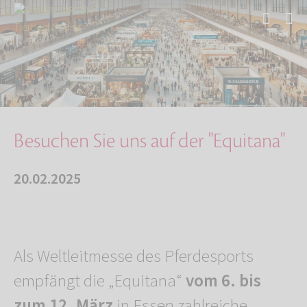
Start
Über uns
Aktuelles
Besuchen Sie uns auf der "Equitana"
Besuchen Sie uns auf der "Equitana"
20.02.2025
Als Weltleitmesse des Pferdesports
empfängt die „Equitana“
vom 6. bis
zum 12. März
in Essen zahlreiche