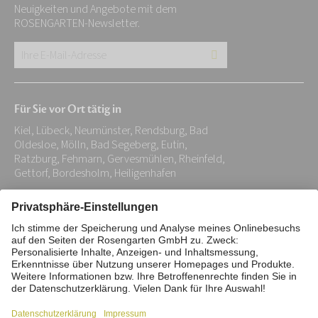
Neuigkeiten und Angebote mit dem
ROSENGARTEN-Newsletter.
Ihre
E-
Mail-
Für Sie vor Ort tätig in
Adresse:
Kiel, Lübeck, Neumünster, Rendsburg, Bad
*
Oldesloe, Mölln, Bad Segeberg, Eutin,
Ratzburg, Fehmarn, Gervesmühlen, Rheinfeld,
Gettorf, Bordesholm, Heiligenhafen
Impressum
Datenschutz
Stiftung
Interne Meldestelle
Zahlungsmittel
Vertrag widerrufen
Barrierefreiheitserklärung
Cookie/Tracking-Einstellungen