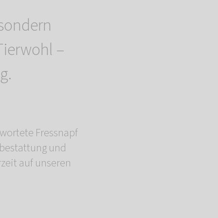
 sondern
Tierwohl –
g.
wortete Fressnapf
rbestattung und
zeit auf unseren