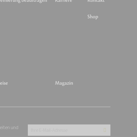
emierung beauftragen
Karriere
Kontakt
Shop
eise
Magazin
keiten und
Ihre