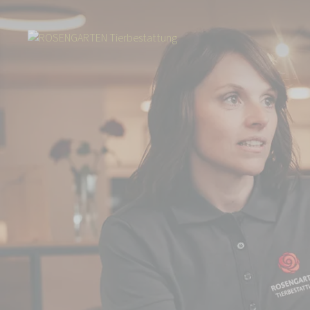
Start
Über uns
Aktuelles
Fressnapf klärt zum Thema Tierbestattun