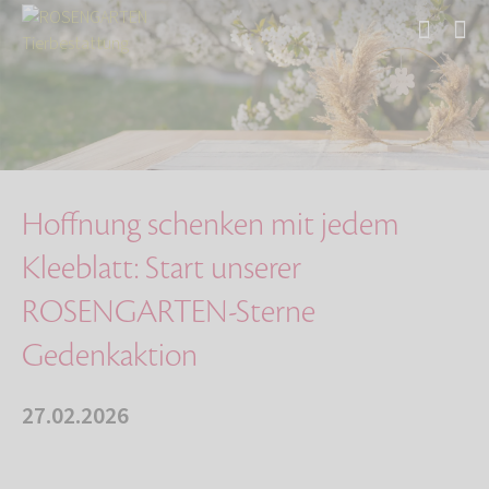
Start
Über uns
Aktuelles
Hoffnung schenken mit jedem Kleeblatt: Start …
Hoffnung schenken mit jedem
Kleeblatt: Start unserer
ROSENGARTEN-Sterne
Gedenkaktion
27.02.2026