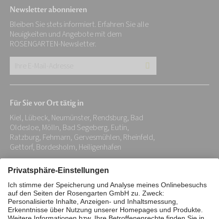
Newsletter abonnieren
Bleiben Sie stets informiert. Erfahren Sie alle
Neuigkeiten und Angebote mit dem
ROSENGARTEN-Newsletter.
Ihre
E-
Mail-
Für Sie vor Ort tätig in
Adresse:
Kiel, Lübeck, Neumünster, Rendsburg, Bad
*
Oldesloe, Mölln, Bad Segeberg, Eutin,
Ratzburg, Fehmarn, Gervesmühlen, Rheinfeld,
Gettorf, Bordesholm, Heiligenhafen
Impressum
Datenschutz
Stiftung
Interne Meldestelle
Zahlungsmittel
Vertrag widerrufen
Barrierefreiheitserklärung