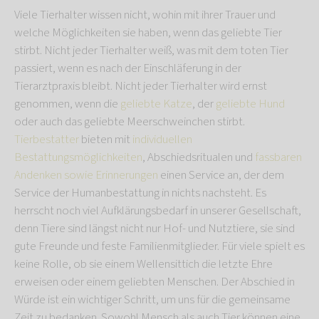
Viele Tierhalter wissen nicht, wohin mit ihrer Trauer und
welche Möglichkeiten sie haben, wenn das geliebte Tier
stirbt. Nicht jeder Tierhalter weiß, was mit dem toten Tier
passiert, wenn es nach der Einschläferung in der
Tierarztpraxis bleibt. Nicht jeder Tierhalter wird ernst
genommen, wenn die
geliebte Katze
, der
geliebte Hund
oder auch das geliebte Meerschweinchen stirbt.
Tierbestatter
bieten mit
individuellen
Bestattungsmöglichkeiten
, Abschiedsritualen und
fassbaren
Andenken sowie Erinnerungen
einen Service an, der dem
Service der Humanbestattung in nichts nachsteht. Es
herrscht noch viel Aufklärungsbedarf in unserer Gesellschaft,
denn Tiere sind längst nicht nur Hof- und Nutztiere, sie sind
gute Freunde und feste Familienmitglieder. Für viele spielt es
keine Rolle, ob sie einem Wellensittich die letzte Ehre
erweisen oder einem geliebten Menschen. Der Abschied in
Würde ist ein wichtiger Schritt, um uns für die gemeinsame
Zeit zu bedanken. Sowohl Mensch als auch Tier können eine