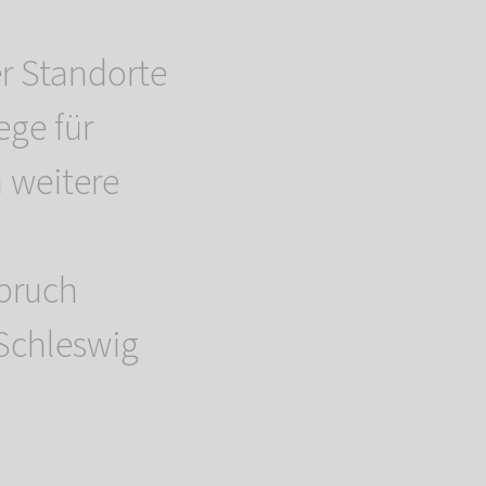
er Standorte
ege für
 weitere
spruch
 Schleswig