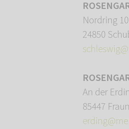
ROSENGART
Nordring 10
24850 Schu
schleswig@
ROSENGART
An der Erdi
85447 Fraun
erding@mei