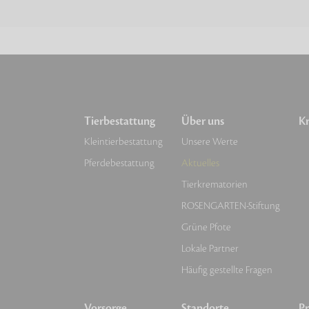
Tierbestattung
Über uns
Kr
Kleintierbestattung
Unsere Werte
Pferdebestattung
Aktuelles
Tierkrematorien
ROSENGARTEN-Stiftung
Grüne Pfote
Lokale Partner
Häufig gestellte Fragen
Vorsorge
Standorte
Pr