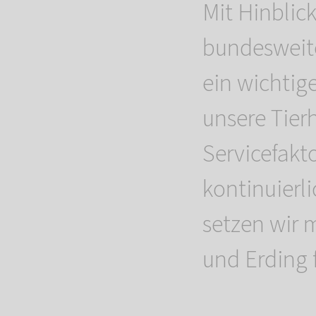
Mit Hinblick
bundesweite
ein wichtige
unsere Tier
Servicefakt
kontinuierl
setzen wir m
und Erding f