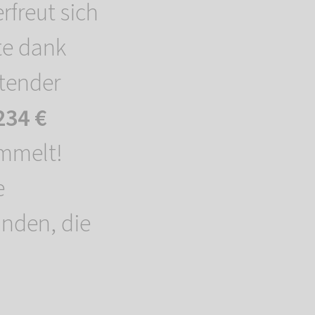
rfreut sich
te dank
utender
234 €
mmelt!
e
nden, die