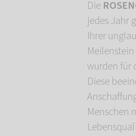
Die
ROSENG
jedes Jahr 
Ihrer ungla
Meilenstein
wurden für 
Diese beei
Anschaffung
Menschen m
Lebensquali