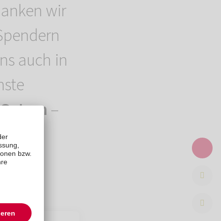
anken wir
 Spendern
uns auch in
hste
Ostern
–