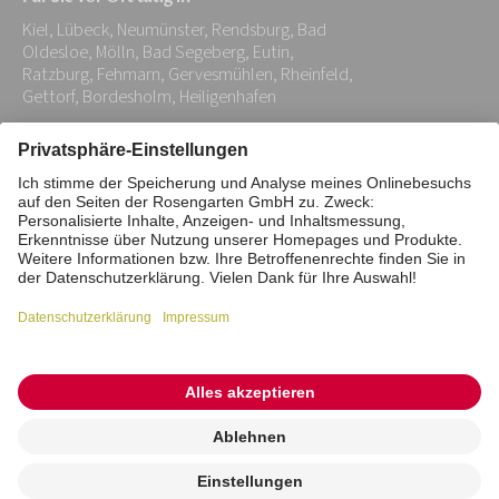
Adresse:
Kiel, Lübeck, Neumünster, Rendsburg, Bad
*
Oldesloe, Mölln, Bad Segeberg, Eutin,
Ratzburg, Fehmarn, Gervesmühlen, Rheinfeld,
Gettorf, Bordesholm, Heiligenhafen
Impressum
Datenschutz
Stiftung
Interne Meldestelle
Zahlungsmittel
Vertrag widerrufen
Barrierefreiheitserklärung
Cookie/Tracking-Einstellungen
© 2026 ROSENGARTEN-Tierbestattung