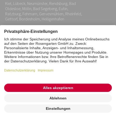
Kiel, Lübeck, Neumünster, Rendsburg, Bad
*
Oldesloe, Mölln, Bad Segeberg, Eutin,
Ratzburg, Fehmarn, Gervesmühlen, Rheinfeld,
Gettorf, Bordesholm, Heiligenhafen
Impressum
Datenschutz
Stiftung
Interne Meldestelle
Zahlungsmittel
Vertrag widerrufen
Barrierefreiheitserklärung
Cookie/Tracking-Einstellungen
© 2026 ROSENGARTEN-Tierbestattung
Kremierung