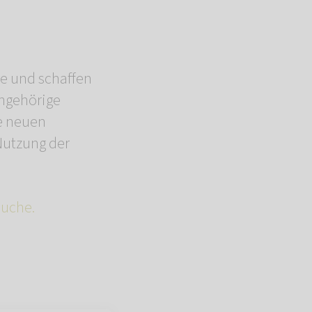
re und schaffen
ngehörige
ie neuen
Nutzung der
suche.