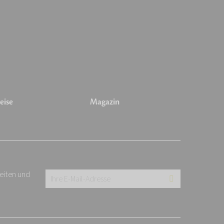
eise
Magazin
keiten und
Ihre
E-
Mail-
Adresse: