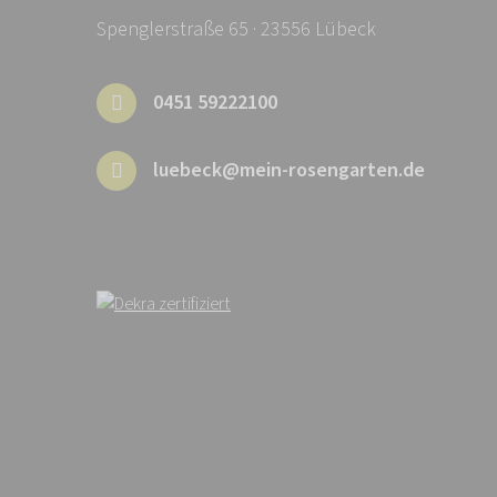
Spenglerstraße 65 · 23556 Lübeck
0451 59222100
luebeck@mein-rosengarten.de