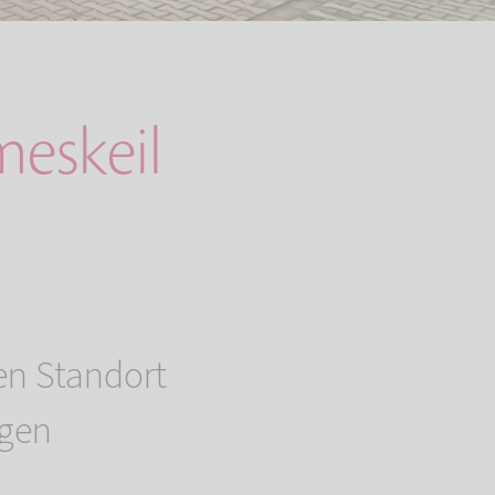
eskeil
en Standort
igen