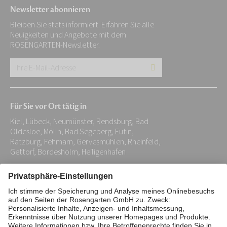
Newsletter abonnieren
Bleiben Sie stets informiert. Erfahren Sie alle
Neuigkeiten und Angebote mit dem
ROSENGARTEN-Newsletter.
Ihre
E-
Mail-
Für Sie vor Ort tätig in
Adresse:
Kiel, Lübeck, Neumünster, Rendsburg, Bad
*
Oldesloe, Mölln, Bad Segeberg, Eutin,
Ratzburg, Fehmarn, Gervesmühlen, Rheinfeld,
Gettorf, Bordesholm, Heiligenhafen
Impressum
Datenschutz
Stiftung
Interne Meldestelle
Zahlungsmittel
Vertrag widerrufen
Barrierefreiheitserklärung