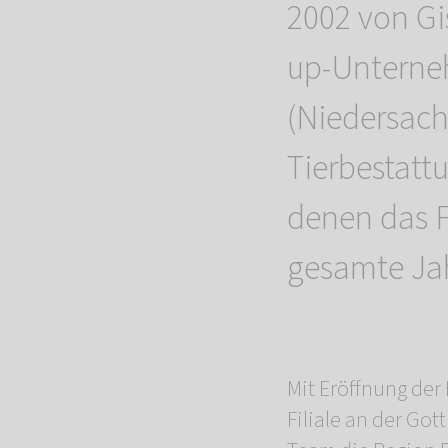
2002 von Gis
up-Unterne
(Niedersac
Tierbestatt
denen das F
gesamte Jah
Mit Eröffnung de
Filiale an der Go