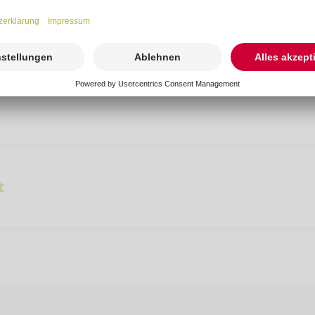
-freiburg.de
t