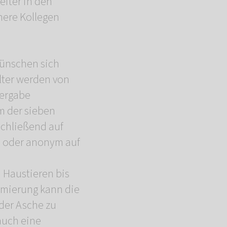
iter in den
nere Kollegen
wünschen sich
lter werden von
bergabe
m der sieben
chließend auf
n oder anonym auf
 Haustieren bis
remierung kann die
 der Asche zu
auch eine