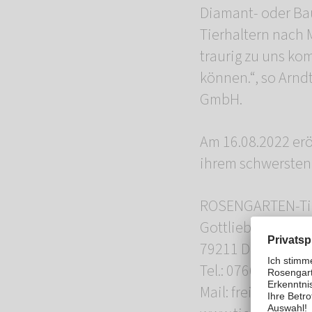
Diamant- oder Bau
Tierhaltern nach 
traurig zu uns k
können.“, so Arnd
GmbH.
Am 16.08.2022 eröf
ihrem schwersten
ROSENGARTEN-Tie
Gottlieb-Daimler-
79211 Denzlingen
Tel.: 07666-88 30 
Mail: freiburg@m