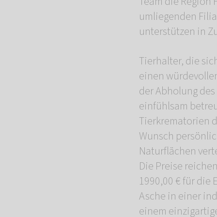
Team die Region F
umliegenden Filia
unterstützen in Z
Tierhalter, die 
einen würdevollen
der Abholung des
einfühlsam betreu
Tierkrematorien 
Wunsch persönlic
Naturflächen verte
Die Preise reiche
1990,00 € für die
Asche in einer in
einem einzigartig