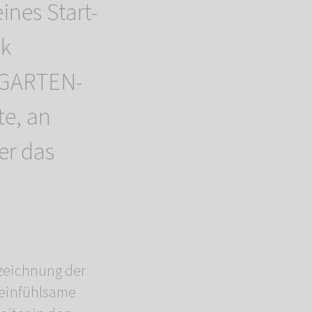
ines Start-
ck
NGARTEN-
te, an
er das
zeichnung der
s einfühlsame