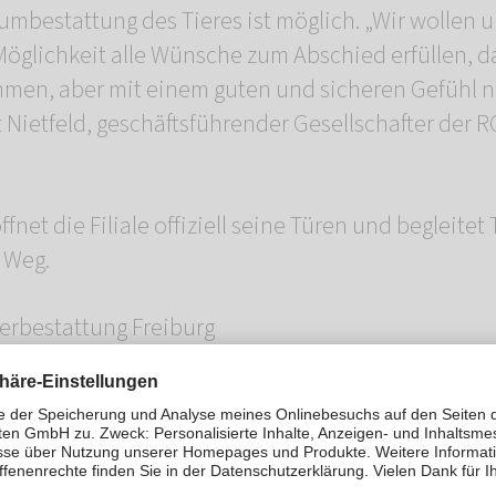
mbestattung des Tieres ist möglich. „Wir wollen 
Möglichkeit alle Wünsche zum Abschied erfüllen, d
ommen, aber mit einem guten und sicheren Gefühl
t Nietfeld, geschäftsführender Gesellschafter de
fnet die Filiale offiziell seine Türen und begleitet 
 Weg.
rbestattung Freiburg
Straße 13/1
550
ein-rosengarten.de