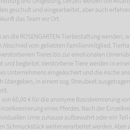
reiburg und Umgebung. Derzeit werden die Mitarbe
len geschult und eingearbeitet, aber auch erfahre
ukunft das Team vor Ort.
sich an die ROSENGARTEN-Tierbestattung wenden, 
 Abschied vom geliebten Familienmitglied. Tierha
 verstorbenen Tieres bis zur emotionalen Urnenü
t und begleitet. Verstorbene Tiere werden in eine
des Unternehmens eingeäschert und die Asche ans
h übergeben, in einem sog. Streubeet ausgetrage
ilt.
n von 60,00 € für die anonyme Basiskremierung von
 Einzelkremierung eines Pferdes. Nach der Einzelk
dividuellen Urne zuhause aufbewahrt oder ein Teil
en Schmuckstück weiterverarbeitet werden. Aber 